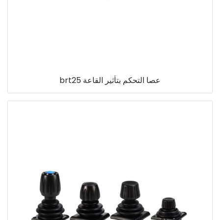
عصا التحكم بتأثير القاعة brt25