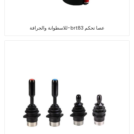
عصا تحكم brt83-للاسطوانة والجرافة