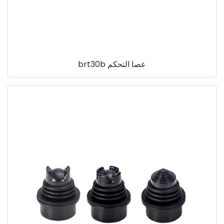
عصا التحكم brt30b