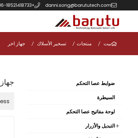
+86-18521418733
danni.song@barututech.com
بيت
منتجات
تسخير الأسلاك
جهاز اخر
جهاز 
ضوابط عصا التحكم
السيطرة
arness
لوحة مفاتيح عصا التحكم
التبديل والأزرار