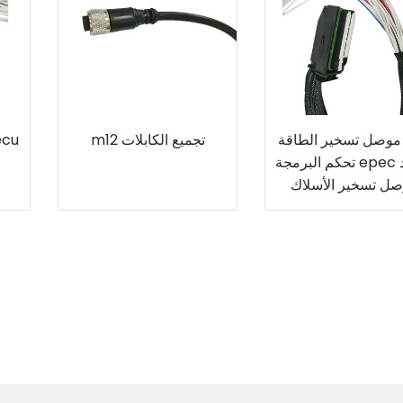
ec موصل تسخير الطاقة
تجميع الكابلات m12
الجديد epec تحكم البرمجة
ل تسخير الأسلاك