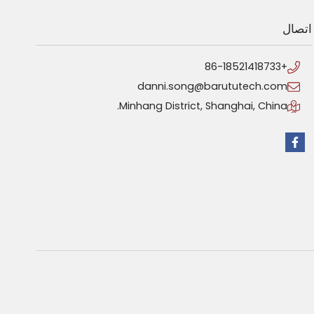
اتصال
+86-18521418733
danni.song@barututech.com
Minhang District, Shanghai, China.