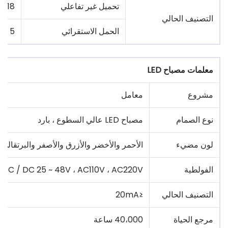
تحميل غير تفاعلي
18
التصنيف الحالي
الحمل الاستقرائي
5
معلمات مصباح LED
مشروع
معامل
نوع الصمام
مصباح LED عالي السطوع ، بارد
لون مضيء
الأحمر والأخضر والأزرق والأصفر والبرتقالي 
الفولطية
، AC / DC 25 ~ 48V ، AC110V ، AC220V
التصنيف الحالي
≤20mA
مرجع الحياة
40،000 ساعة