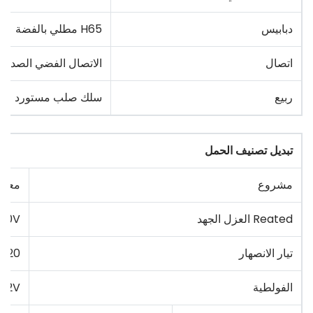
دبابيس
H65 مطلي بالفضة
اتصال
الاتصال الفضي الصديق ل
ربيع
سلك صلب مستورد
تبديل تصنيف الحمل
مشروع
معام
Reated العزل الجهد
50V
تيار الانصهار
20 أ
الفولطية
12V