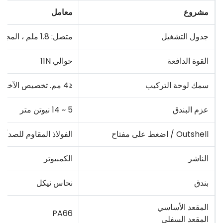
مشروع
معامل
جدول التشغيل
متصل: 1.8 ملم ، المجموع: 3.5 ملم
القوة الدافعة
حوالي 11N
سمك لوحة التركيب
≤4 مم. تخصيص الآخرين
عزم البندق
5 ~ 14 نيوتن متر
Outshell / اضغط على مفتاح
الفولاذ المقاوم للصدأ /
الناشر
الكمبيوتر
بندق
نحاس نيكل
المقعد الأساسي
PA66
المقعد السفلي