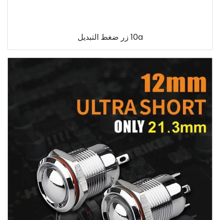
10a زر ضغط التبديل