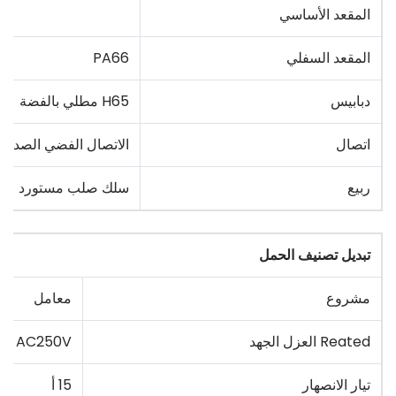
المقعد الأساسي
المقعد السفلي
PA66
دبابيس
H65 مطلي بالفضة
اتصال
الاتصال الفضي الصديق ل
ربيع
سلك صلب مستورد
تبديل تصنيف الحمل
مشروع
معامل
Reated العزل الجهد
AC250V
تيار الانصهار
15 أ