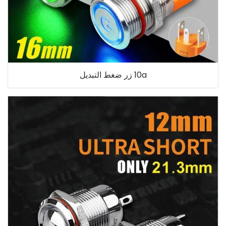
10a زر ضغط التبديل