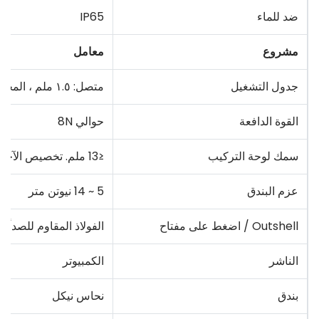
ضد للماء
IP65
مشروع
معامل
جدول التشغيل
متصل: ١.٥ ملم ، المجموع: ٣.٥ ملم
القوة الدافعة
حوالي 8N
سمك لوحة التركيب
≤13 ملم. تخصيص الآخرين
عزم البندق
5 ~ 14 نيوتن متر
Outshell / اضغط على مفتاح
الفولاذ المقاوم للصدأ /
الناشر
الكمبيوتر
بندق
نحاس نيكل