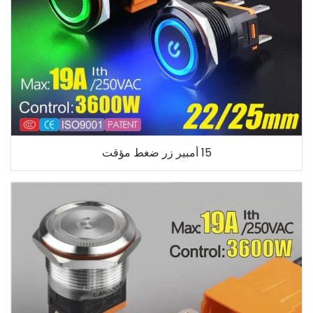
15 أمبير زر ضغط مؤقت