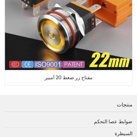
مفتاح زر ضغط 20 أمبير
منتجات
ضوابط عصا التحكم
السيطرة