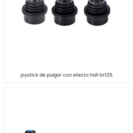
joystick de pulgar con efecto hall brt25