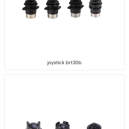
joystick brt30b