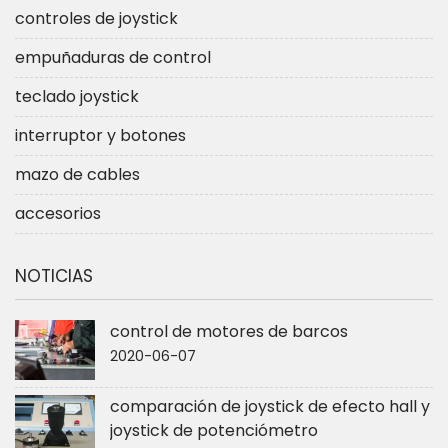
controles de joystick
empuñaduras de control
teclado joystick
interruptor y botones
mazo de cables
accesorios
NOTICIAS
control de motores de barcos
2020-06-07
comparación de joystick de efecto hall y
joystick de potenciómetro