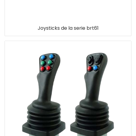
Joysticks de la serie brt61