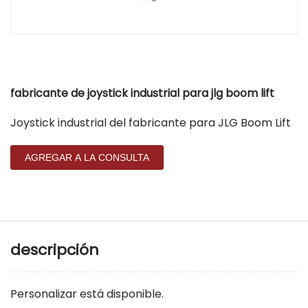
fabricante de joystick industrial para jlg boom lift
Joystick industrial del fabricante para JLG Boom Lift
AGREGAR A LA CONSULTA
descripción
Personalizar está disponible.