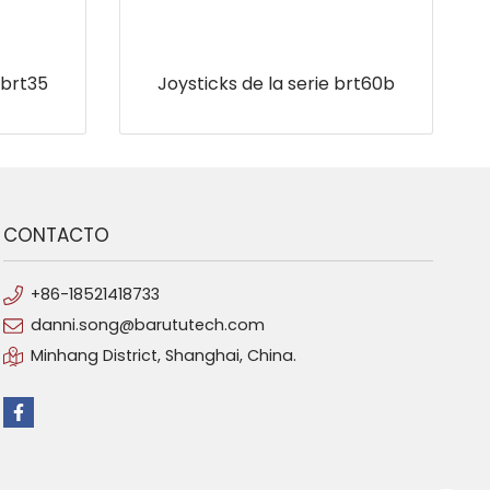
 brt35
Joysticks de la serie brt60b
CONTACTO
+86-18521418733
danni.song@barututech.com
Minhang District, Shanghai, China.