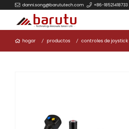
danni.song@barututech.com
+86-18521418733
hogar
productos
controles de joystick